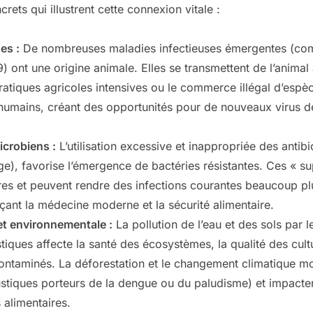
ets qui illustrent cette connexion vitale :
es :
De nombreuses maladies infectieuses émergentes (comm
) ont une origine animale. Elles se transmettent de l’animal
 pratiques agricoles intensives ou le commerce illégal d’es
humains, créant des opportunités pour de nouveaux virus de 
icrobiens :
L’utilisation excessive et inappropriée des antib
e), favorise l’émergence de bactéries résistantes. Ces « su
es et peuvent rendre des infections courantes beaucoup plus
açant la médecine moderne et la sécurité alimentaire.
 et environnementale :
La pollution de l’eau et des sols par l
tiques affecte la santé des écosystèmes, la qualité des cultu
contaminés. La déforestation et le changement climatique mo
tiques porteurs de la dengue ou du paludisme) et impactent
 alimentaires.