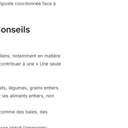
e riposte coordonnée face à
Conseils
idiens, notamment en matière
 contribuer à une « Une seule
its, légumes, grains entiers
 les aliments entiers, non
, comme des baies, des
son réduit l’empreinte