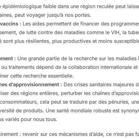
e épidémiologique faible dans une région reculée peut lais
aines, peut voyager jusqu’à nos portes.
vaccins :
Les aides permettent de financer des programmes
nissement, de lutte contre des maladies comme le VIH, la tub
 sont plus résilientes, plus productives et moins susceptib
ement :
Une grande partie de la recherche sur les maladies i
ou traitements dépend de la collaboration internationale e
iner cette recherche essentielle.
aînes d’approvisionnement :
Des crises sanitaires majeures d
ser des régions entières, perturber les chaînes d’approvisi
consommateurs, cela peut se traduire par des pénuries, un
versité de produits. Une santé mondiale robuste est synon
us variés pour nous tous.
lairement : revenir sur ces mécanismes d’aide, ce n’est pas f