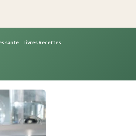
es santé
Livres Recettes