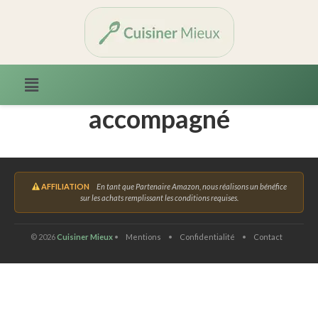
Accueil
/ Produits identifiés “accompagné”
accompagné
AFFILIATION
En tant que Partenaire Amazon, nous réalisons un bénéfice
sur les achats remplissant les conditions requises.
©
2026
Cuisiner Mieux
•
Mentions
•
Confidentialité
•
Contact