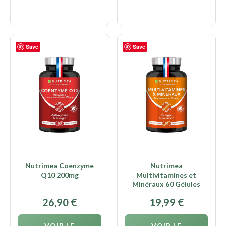
Save
Save
Nutrimea Coenzyme
Nutrimea
Q10 200mg
Multivitamines et
Minéraux 60 Gélules
26,90
€
19,99
€
VOIR LE
VOIR LE