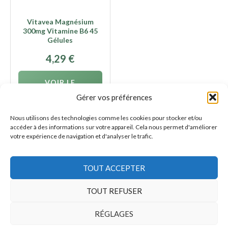
Vitavea Magnésium
300mg Vitamine B6 45
Gélules
4,29
€
VOIR LE
PRODUIT
Gérer vos préférences
Nous utilisons des technologies comme les cookies pour stocker et/ou
accéder à des informations sur votre appareil. Cela nous permet d'améliorer
votre expérience de navigation et d'analyser le trafic.
TOUT ACCEPTER
AFFILIATION
En tant que Partenaire Amazon, nous réalisons un bénéfice
sur les achats remplissant les conditions requises.
TOUT REFUSER
RÉGLAGES
©
2026
Cuisiner Mieux
•
Mentions
•
Confidentialité
•
Contact