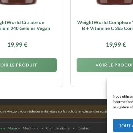
htWorld Citrate de
WeightWorld Complexe 
ium 240 Gélules Vegan
B + Vitamine C 365 Co
19,99
€
19,99
€
OIR LE PRODUIT
VOIR LE PRODU
Nous utiliso
informations
navigation et
aire Amazon, nous réalisons un bénéfice sur les achats remplissant les conditions requises.
TOUT 
iner Mieux
•
Mentions
•
Confidentialité
•
Contact