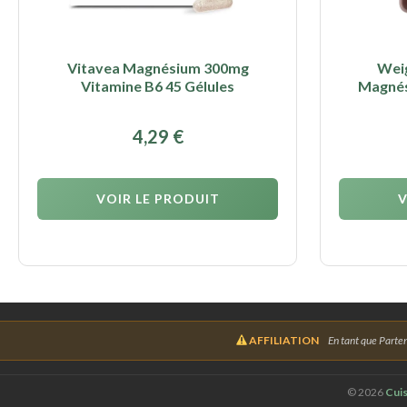
Vitavea Magnésium 300mg
Weig
Vitamine B6 45 Gélules
Magnés
4,29
€
VOIR LE PRODUIT
V
AFFILIATION
En tant que Parten
©
2026
Cuis