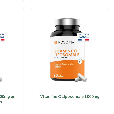
000mg en
Vitamine C Liposomale 1000mg
es