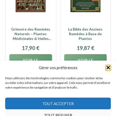
Grimoire des Remèdes
La Bible des Anciens
Naturels – Plantes
Remèdes à Base de
Médicinales & Huiles
Plantes
Essentielles
17,90
€
19,87
€
VOIR LE
VOIR LE
PRODUIT
PRODUIT
Gérer vos préférences
Nous utilisons des technologies comme les cookies pour stocker et/ou
accéder à des informations sur votre appareil. Cela nous permet d'améliorer
votre expérience de navigation et d'analyser le trafic.
TOUT ACCEPTER
AFFILIATION
En tant que Partenaire Amazon, nous réalisons un bénéfice
sur les achats remplissant les conditions requises.
TOUT REFUSER