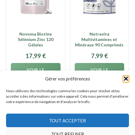
Novoma Biotine
Nutravita
Sélénium Zinc 120
Multivitamines et
Gélules
Minéraux 90 Comprimés
17,99
€
7,99
€
VOIR LE
VOIR LE
PRODUIT
PRODUIT
Gérer vos préférences
Nous utilisons des technologies comme les cookies pour stocker et/ou
accéder à des informations sur votre appareil. Cela nous permet d'améliorer
votre expérience de navigation et d'analyser le trafic.
TOUT ACCEPTER
AFFILIATION
En tant que Partenaire Amazon, nous réalisons un bénéfice
sur les achats remplissant les conditions requises.
TOUT REFUSER