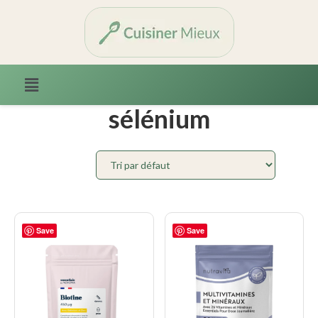
Accueil
/ Produits identifiés “sélénium”
sélénium
Save
Save