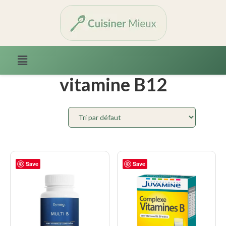
Accueil
/ Produits identifiés “vitamine B12”
vitamine B12
Save
Save