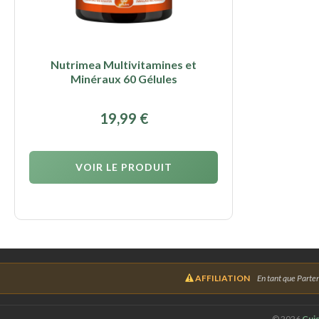
Nutrimea Multivitamines et
Minéraux 60 Gélules
19,99
€
VOIR LE PRODUIT
AFFILIATION
En tant que Parten
©
2026
Cuis