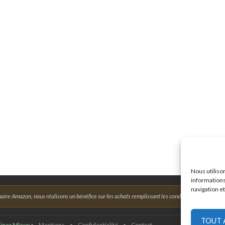
Nous utiliso
informations
navigation et
aire Amazon, nous réalisons un bénéfice sur les achats remplissant les conditions requises.
TOUT 
iner Mieux
•
Mentions
•
Confidentialité
•
Contact