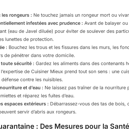
 les rongeurs :
Ne touchez jamais un rongeur mort ou vivan
ntiellement infestées avec prudence :
Avant de balayer ou d
nt (eau de Javel diluée) pour éviter de soulever des particul
s lunettes de protection.
ée :
Bouchez les trous et les fissures dans les murs, les fon
s de pénétrer dans votre domicile.
 toute sécurité :
Gardez les aliments dans des contenants h
 l’expertise de Cuisiner Mieux prend tout son sens : une cui
 défense contre les nuisibles.
nourriture et d’eau :
Ne laissez pas traîner de la nourritur
miettes et réparez les fuites d’eau.
es espaces extérieurs :
Débarrassez-vous des tas de bois, d
peuvent servir d’abris aux rongeurs.
Quarantaine : Des Mesures pour la Santé