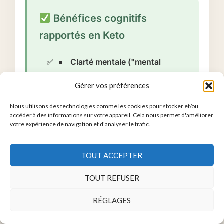
Bénéfices cognitifs
rapportés en Keto
Clarté mentale ("mental
clarity") :
Pensée plus claire,
Gérer vos préférences
moins de "brouillard mental"
Nous utilisons des technologies comme les cookies pour stocker et/ou
Focus amélioré :
Capacité de
accéder à des informations sur votre appareil. Cela nous permet d'améliorer
concentration soutenue pendant
votre expérience de navigation et d'analyser le trafic.
4-6h sans pause
TOUT ACCEPTER
Créativité augmentée :
Pensée
divergente et résolution de
TOUT REFUSER
problèmes
RÉGLAGES
Mémoire renforcée :
Meilleure
rétention et rappel d'informations