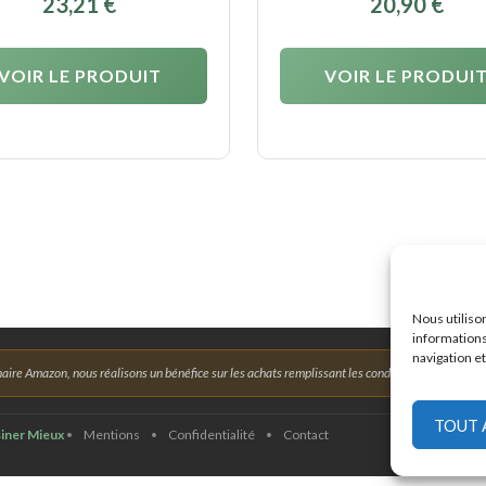
23,21
€
20,90
€
VOIR LE PRODUIT
VOIR LE PRODUI
Nous utiliso
informations
navigation et
aire Amazon, nous réalisons un bénéfice sur les achats remplissant les conditions requises.
TOUT 
iner Mieux
•
Mentions
•
Confidentialité
•
Contact