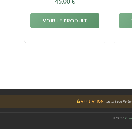
45,00
€
VOIR LE PRODUIT
AFFILIATION
En tant que Parten
©
2026
Cuis