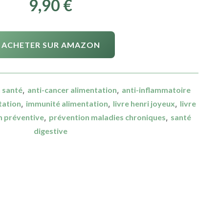
9,90
€
ACHETER SUR AMAZON
 santé
,
anti-cancer alimentation
,
anti-inflammatoire
tation
,
immunité alimentation
,
livre henri joyeux
,
livre
n préventive
,
prévention maladies chroniques
,
santé
digestive