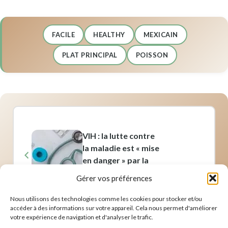
FACILE
HEALTHY
MEXICAIN
PLAT PRINCIPAL
POISSON
VIH : la lutte contre
la maladie est « mise
en danger » par la
chute de l’aide
Gérer vos préférences
internationale,
prévient l’ONU
Nous utilisons des technologies comme les cookies pour stocker et/ou
accéder à des informations sur votre appareil. Cela nous permet d'améliorer
votre expérience de navigation et d'analyser le trafic.