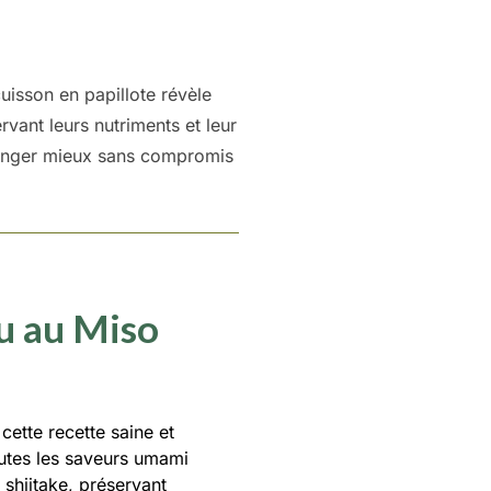
uisson en papillote révèle
vant leurs nutriments et leur
à manger mieux sans compromis
fu au Miso
ette recette saine et
outes les saveurs umami
shiitake, préservant