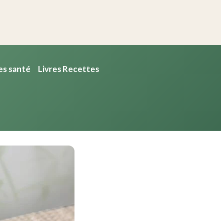
es santé
Livres Recettes