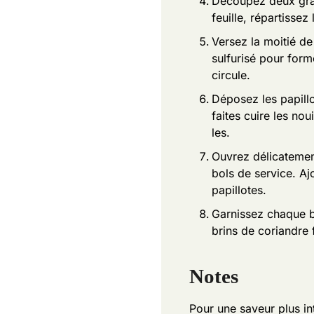
Découpez deux gran
feuille, répartissez
Versez la moitié de
sulfurisé pour form
circule.
Déposez les papill
faites cuire les no
les.
Ouvrez délicatement
bols de service. Aj
papillotes.
Garnissez chaque b
brins de coriandre 
Notes
Pour une saveur plus in