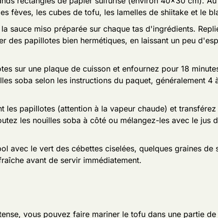
ds rectangles de papier sulfurisé (environ 40x30 cm). Au
 les fèves, les cubes de tofu, les lamelles de shiitake et le b
 la sauce miso préparée sur chaque tas d'ingrédients. Repli
er des papillotes bien hermétiques, en laissant un peu d'e
otes sur une plaque de cuisson et enfournez pour 18 minute
uilles soba selon les instructions du paquet, généralement 4
 les papillotes (attention à la vapeur chaude) et transfére
outez les nouilles soba à côté ou mélangez-les avec le jus 
ol avec le vert des cébettes ciselées, quelques graines de 
fraîche avant de servir immédiatement.
tense, vous pouvez faire mariner le tofu dans une partie d