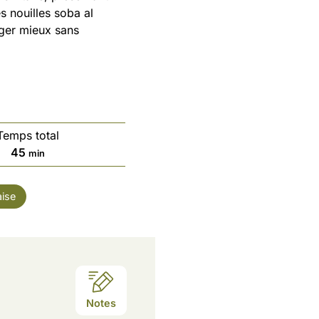
s nouilles soba al
nger mieux sans
Temps total
45
min
ise
Notes