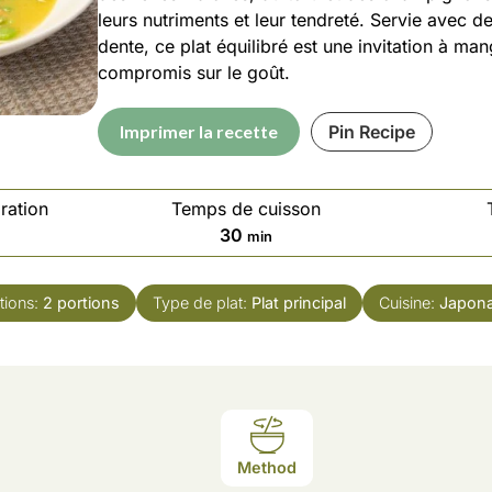
leurs nutriments et leur tendreté. Servie avec de
dente, ce plat équilibré est une invitation à ma
compromis sur le goût.
Imprimer la recette
Pin Recipe
ration
Temps de cuisson
30
min
tions:
2
portions
Type de plat:
Plat principal
Cuisine:
Japona
Method