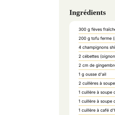
Ingrédients
300
g
fèves fraîc
200
g
tofu ferme (
4
champignons shii
2
cébettes (oigno
2
cm de gingembre
1
g
ousse d'ail
2
cuillères à soup
1
cuillère à soupe 
1
cuillère à soupe 
1
cuillère à café d'