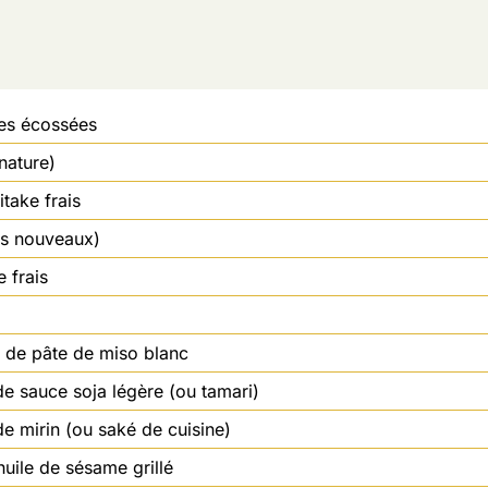
hes écossées
nature)
take frais
ns nouveaux)
 frais
e de pâte de miso blanc
de sauce soja légère (ou tamari)
de mirin (ou saké de cuisine)
huile de sésame grillé