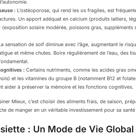
d’autonomie.
seuse :
L’ostéoporose, qui rend les os fragiles, est fréquent
ctures. Un apport adéquat en calcium (produits laitiers, lég
D (exposition solaire modérée, poissons gras, suppléments si
a sensation de soif diminue avec l’âge, augmentant le risqu
fatigue et même chutes. Boire régulièrement de l’eau, des 
 fondamental.
ognitives :
Certains nutriments, comme les acides gras omé
ols) et les vitamines du groupe B (notamment B12 et folates
t aider à préserver la mémoire et les fonctions cognitives.
iner Mieux, c’est choisir des aliments frais, de saison, prép
acte de manger en un véritable investissement pour sa santé 
ssiette : Un Mode de Vie Global