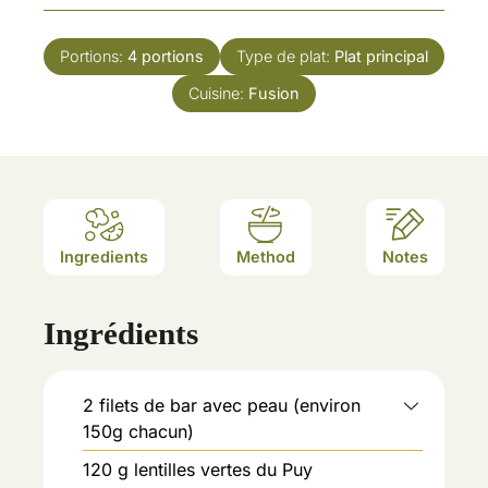
Portions:
4
portions
Type de plat:
Plat principal
Cuisine:
Fusion
Ingredients
Method
Notes
Ingrédients
2
filets de bar avec peau (environ
150g chacun)
120
g
lentilles vertes du Puy