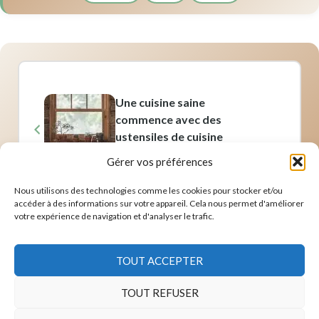
Une cuisine saine
commence avec des
ustensiles de cuisine
en argile pure,
Gérer vos préférences
découvrez
comment ?
Nous utilisons des technologies comme les cookies pour stocker et/ou
accéder à des informations sur votre appareil. Cela nous permet d'améliorer
votre expérience de navigation et d'analyser le trafic.
TOUT ACCEPTER
AFFILIATION
En tant que Partenaire Amazon, nous réalisons un bénéfice
sur les achats remplissant les conditions requises.
TOUT REFUSER